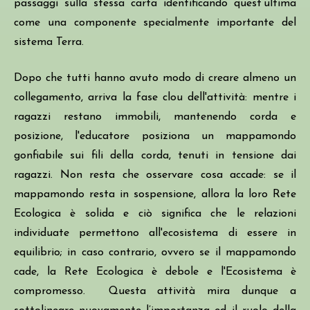
passaggi sulla stessa carta identificando quest’ultima
come una componente specialmente importante del
sistema Terra.
Dopo che tutti hanno avuto modo di creare almeno un
collegamento,
arriva la fase clou dell'attività: mentre i
ragazzi restano immobili, mantenendo corda e
posizione, l'educatore posiziona un mappamondo
gonfiabile sui fili della corda, tenuti in tensione dai
ragazzi. Non resta che osservare cosa accade: se il
mappamondo resta in sospensione, allora la loro Rete
Ecologica è solida e ciò significa che le relazioni
individuate permettono all'ecosistema di essere in
equilibrio; in caso contrario, ovvero se il mappamondo
cade, la Rete Ecologica è debole e l'Ecosistema è
compromesso. Questa attività mira dunque a