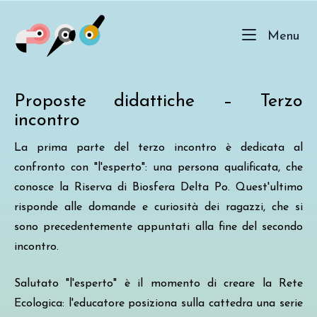
Skip
Home
to
Me
Menu
content
Proposte didattiche – Terzo
incontro
La prima parte del terzo incontro è dedicata al
confronto con "l'esperto": una persona qualificata, che
conosce la Riserva di Biosfera Delta Po. Quest'ultimo
risponde alle domande e curiosità dei ragazzi, che si
sono precedentemente appuntati alla fine del secondo
incontro.
Salutato "l'esperto" è il momento di creare la Rete
Ecologica: l'educatore posiziona sulla cattedra una serie