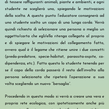
di tessere raffiguranti animali, piante e ambienti, e ogni
studente ne sceglierà uno, spiegando le motivazioni
della scelta. A questo punto
l’educatore consegnerà ad
uno studente scelto un capo di una lunga corda. Verrà
quindi richiesto di selezionare una persona o meglio un
oggetto/carta che egli/ella ritenga collegato al proprio
e di spiegare le motivazioni del collegamento fatto,
ovvero qual è il legame che ritiene unire i due concetti
(preda-predatore, specie-habitat, parassita-ospite, co-
dipendenza, etc.). Fatto questo lo studente tenendo per
se il capo della corda passerà il resto dell’involto alla
persona selezionata che ripeterà l’operazione a sua
volta scegliendo un nuovo “bersaglio”.
Procedendo in questo modo si verrà a creare una vera e
propria rete ecologica, con ipoteticamente anche più