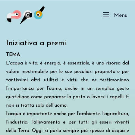
Skip
Home
to
Me
Menu
content
Iniziativa a premi
TEMA
L’acqua è vita, è energia, è essenziale, è una risorsa dal
valore inestimabile per le sue peculiari proprietà e per
tantissimi altri utilizzi e virtù che ne testimoniano
l’importanza per l’uomo, anche in un semplice gesto
quotidiano come preparare la pasta o lavarsi i capelli. E
non si tratta solo dell’uomo,
l’acqua è importante anche per l’ambiente, l’agricoltura,
l’industria, l’allevamento e per tutti gli esseri viventi
della Terra. Oggi si parla sempre più spesso di acqua e