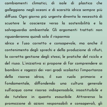
cambiamenti climatici, di isole di plastica che
galleggiano negli oceani e di scarsità idrica sempre più
diffusa. Ogni giorno più urgente diventa la necessità di
scuotere le coscienze verso la sostenibilità e la
salvaguardia ambientale. Gli argomenti trattati non
riguarderanno quindi solo il risparmio
idrico e l’uso corretto e consapevole, ma anche il
contenimento degli sprechi e della produzione di rifiuti,
la corretta gestione degli stessi, le pratiche del riciclo e
del riuso. L’iniziativa si propone di far comprendere ai
bambini e ragazzi dei vari gradi scolastici l’importanza
della risorsa idrica, il suo ruolo primario e
fondamentale, diffondendo una cultura generale
sull’acqua come risorsa indispensabile, insostituibile e
da tutelare in quanto esauribile. Attraverso la
promozione di azioni responsabili e consapevoli, gli