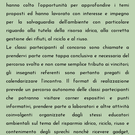
hanno colto l’opportunità per approfondire i temi
proposti ed hanno lavorato con interesse e impegno
per la salvaguardia dell’ambiente con particolare
riguardo alla tutela della risorsa idrica, alla corretta
gestione dei rifiuti, al riciclo e al riuso.
Le classi partecipanti al concorso sono chiamate a
prendervi parte come tappa conclusiva e necessaria del
percorso svolto e non come semplice tributo ai vincitori;
gli insegnati referenti sono pertanto pregati di
calendarizzare l’incontro. Il format di realizzazione
prevede un percorso autonomo delle classi partecipanti
che potranno visitare corner espositivi e punti
informativi, prendere parte a laboratori e altre attività
coinvolgenti organizzate dagli stessi educatori
ambientali sul tema del risparmio idrico, riciclo, riuso e
contenimento degli sprechi nonché ricevere gadget,